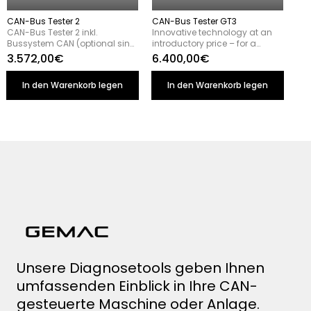
CAN-Bus Tester 2
CAN-Bus Tester GT3
CAN-Bus Tester 2 inkl.
Innovative technology at an
Bussystem CAN (optional sind
introductory price – for a
weitere Bussysteme /
limited time only. As part of the
3.572,00€
6.400,00€
Software-Module erhältlich)
product launch, we are
offering this device at
In den Warenkorb legen
In den Warenkorb legen
attractive introductory rates
for a limited time. If you order
by December 31, 2026, you’ll
receive the GT3 with all
licenses for 36 months.
Unsere Diagnosetools geben Ihnen
umfassenden Einblick in Ihre CAN-
gesteuerte Maschine oder Anlage.