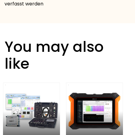
verfasst werden
You may also
like
CA
ink
Kab
Me
2.
Me
Liz
GE
90