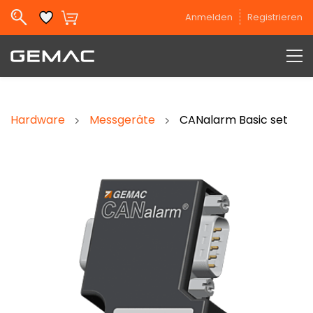
Skip to
Anmelden
Registrieren
main
content
Hardware
Messgeräte
CANalarm Basic set